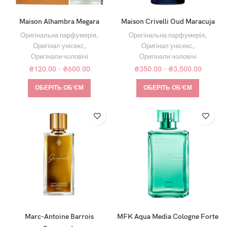
Maison Alhambra Megara
Maison Crivelli Oud Maracuja
Оригінальна парфумерія
,
Оригінальна парфумерія
,
Оригінал унісекс
,
Оригінал унісекс
,
Оригінали чоловічі
Оригінали чоловічі
₴
120.00
–
₴
600.00
₴
350.00
–
₴
3,500.00
ОБЕРІТЬ ОБʼЄМ
ОБЕРІТЬ ОБʼЄМ
Marc-Antoine Barrois
MFK Aqua Media Cologne Forte