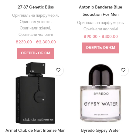
27 87 Genetic Bliss
Antonio Banderas Blue
Seduction For Men
Оригінальна парфумерія
,
Оригінал унісекс
,
Оригінальна парфумерія
,
Оригінали жіночі
,
Оригінали чоловічі
Оригінали чоловічі
₴
90.00
–
₴
300.00
₴
230.00
–
₴
2,300.00
ОБЕРІТЬ ОБʼЄМ
ОБЕРІТЬ ОБʼЄМ
Armaf Club de Nuit Intense Man
Byredo Gypsy Water