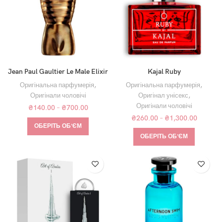
Jean Paul Gaultier Le Male Elixir
Kajal Ruby
Оригінальна парфумерія
,
Оригінальна парфумерія
,
Оригінали чоловічі
Оригінал унісекс
,
Оригінали чоловічі
₴
140.00
–
₴
700.00
₴
260.00
–
₴
1,300.00
ОБЕРІТЬ ОБʼЄМ
ОБЕРІТЬ ОБʼЄМ