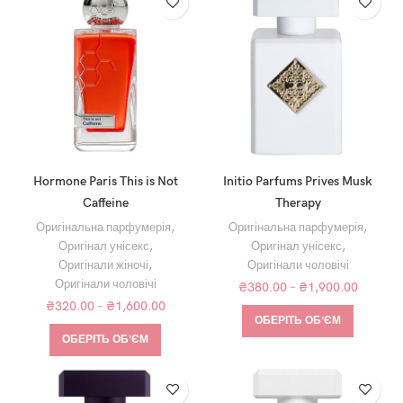
Hormone Paris This is Not
Initio Parfums Prives Musk
Caffeine
Therapy
Оригінальна парфумерія
,
Оригінальна парфумерія
,
Оригінал унісекс
,
Оригінал унісекс
,
Оригінали жіночі
,
Оригінали чоловічі
Оригінали чоловічі
₴
380.00
–
₴
1,900.00
₴
320.00
–
₴
1,600.00
ОБЕРІТЬ ОБʼЄМ
ОБЕРІТЬ ОБʼЄМ