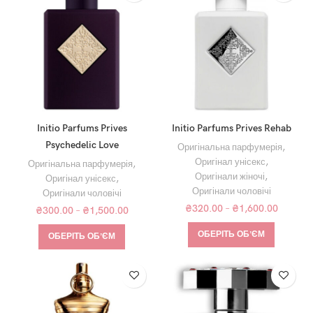
Initio Parfums Prives
Initio Parfums Prives Rehab
Psychedelic Love
Оригінальна парфумерія
,
Оригінал унісекс
,
Оригінальна парфумерія
,
Оригінали жіночі
,
Оригінал унісекс
,
Оригінали чоловічі
Оригінали чоловічі
₴
320.00
–
₴
1,600.00
₴
300.00
–
₴
1,500.00
ОБЕРІТЬ ОБʼЄМ
ОБЕРІТЬ ОБʼЄМ