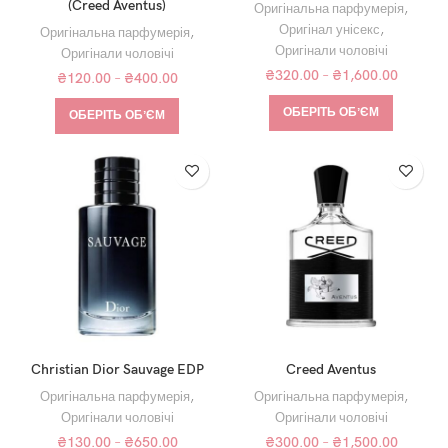
(Creed Aventus)
Оригінальна парфумерія
,
Оригінал унісекс
,
Оригінальна парфумерія
,
Оригінали чоловічі
Оригінали чоловічі
₴
320.00
–
₴
1,600.00
₴
120.00
–
₴
400.00
ОБЕРІТЬ ОБʼЄМ
ОБЕРІТЬ ОБʼЄМ
Christian Dior Sauvage EDP
Creed Aventus
Оригінальна парфумерія
,
Оригінальна парфумерія
,
Оригінали чоловічі
Оригінали чоловічі
₴
130.00
–
₴
650.00
₴
300.00
–
₴
1,500.00