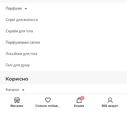
Парфуми
Спреї для волосся
Скраби для тіла
Парфумовані свічки
Лосьйони для тіла
Гелі для душу
Корисно
Каталог
0
Про нас
Магазин
Список побажань
Кошик
Мій акаунт
Оплата/Доставка
Обмін/Повернення