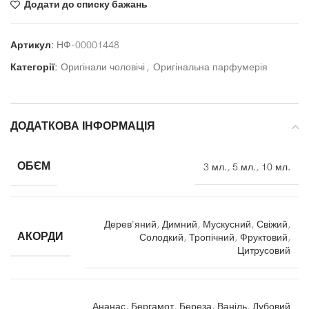
Додати до списку бажань
Артикул:
НФ-00001448
Категорії:
Оригінали чоловічі
,
Оригінальна парфумерія
ДОДАТКОВА ІНФОРМАЦІЯ
ОБ`ЄМ
3 мл.
,
5 мл.
,
10 мл.
Дерев'яний
,
Димний
,
Мускусний
,
Свіжий
,
АКОРДИ
Солодкий
,
Тропічний
,
Фруктовий
,
Цитрусовий
Ананас
,
Бергамот
,
Береза
,
Ваніль
,
Дубовий