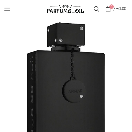
0
/
₴
0.00