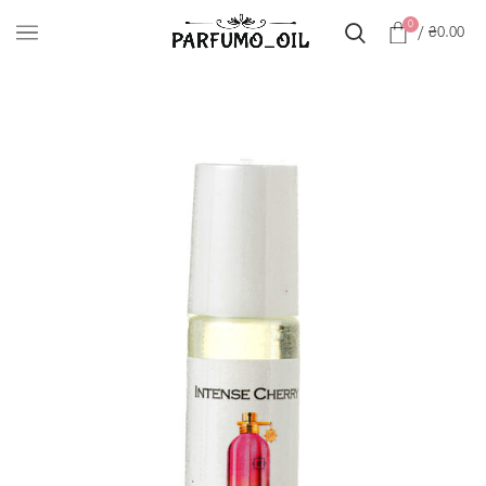
0
/
₴
0.00