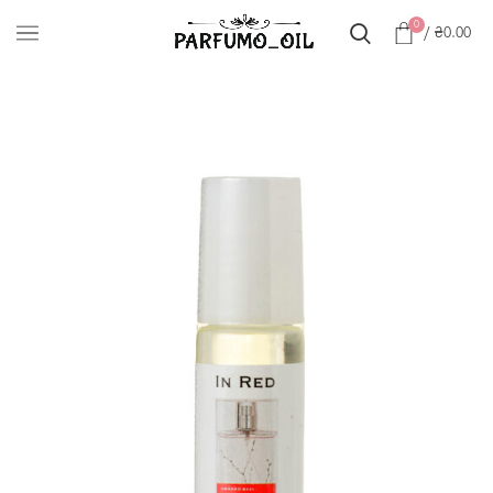
0
/
₴
0.00