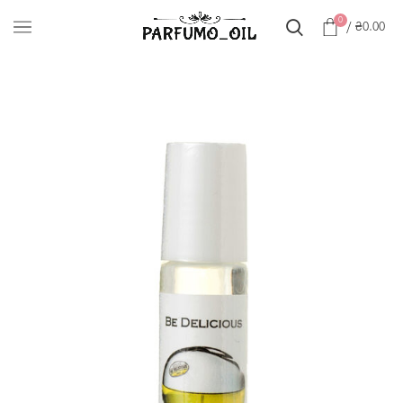
0
/
₴
0.00