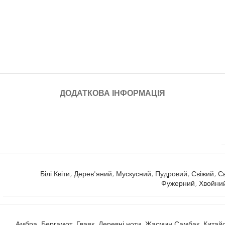
ДОДАТКОВА ІНФОРМАЦІЯ
Білі Квіти
,
Дерев'яний
,
Мускусний
,
Пудровий
,
Свіжий
,
С
Фужерний
,
Хвойни
Амбра
,
Бергамот
,
Гваяк
,
Деревні ноти
,
Жасмин Самбак
,
Китай