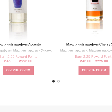
сляний парфум Accento
Масляний парфум Cherry 
парфуми
,
Масляні парфуми Унісекс
Масляні парфуми
,
Масляні парфу
Earn 2.25 Reward Points
Earn 2.25 Reward Point
₴
45.00
–
₴
225.00
₴
45.00
–
₴
225.00
ОБЕРІТЬ ОБʼЄМ
ОБЕРІТЬ ОБʼЄМ