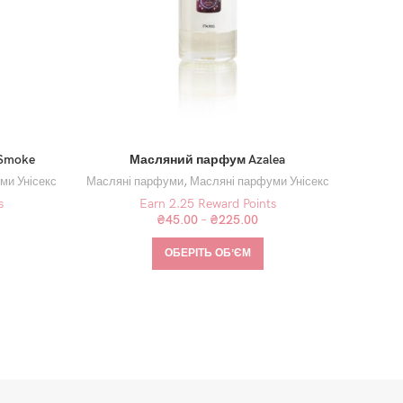
Ма
Smoke
Масляний парфум Azalea
Маслян
ми Унісекс
Масляні парфуми
,
Масляні парфуми Унісекс
s
Earn 2.25 Reward Points
₴
45.00
–
₴
225.00
ОБЕРІТЬ ОБʼЄМ