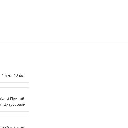
1 мл.
,
10 мл.
віжий Пряний
,
й
,
Цитрусовий
ський жасмин
,