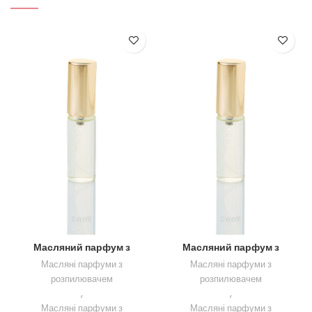
Масляний парфум з
Масляний парфум з
розпилювачем Vanilla Sex
розпилювачем Cassiopea
Масляні парфуми з
Масляні парфуми з
розпилювачем
розпилювачем
,
,
Масляні парфуми з
Масляні парфуми з