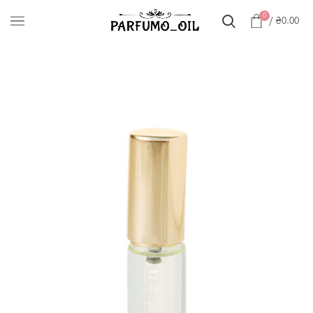
0
/
₴
0.00