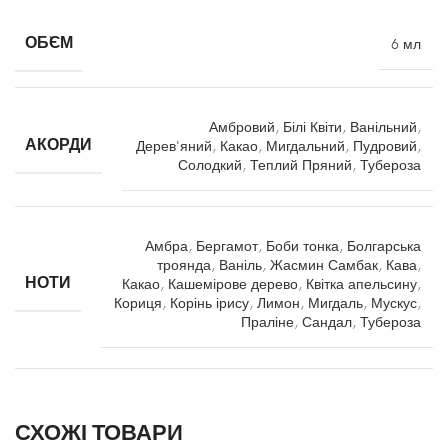
ОБ`ЄМ
6 мл
Амбровий
,
Білі Квіти
,
Ванільний
,
АКОРДИ
Дерев'яний
,
Какао
,
Мигдальний
,
Пудровий
,
Солодкий
,
Теплий Пряний
,
Тубероза
Амбра
,
Бергамот
,
Боби тонка
,
Болгарська
троянда
,
Ваніль
,
Жасмин Самбак
,
Кава
,
НОТИ
Какао
,
Кашемірове дерево
,
Квітка апельсину
,
Кориця
,
Корінь ірису
,
Лимон
,
Мигдаль
,
Мускус
,
Праліне
,
Сандал
,
Тубероза
СХОЖІ ТОВАРИ